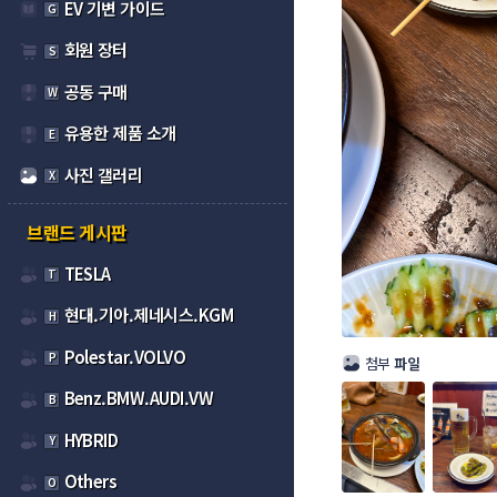
EV 기변 가이드
G
회원 장터
S
공동 구매
W
유용한 제품 소개
E
사진 갤러리
X
브랜드 게시판
TESLA
T
현대.기아.제네시스.KGM
H
Polestar.VOLVO
P
첨부
파일
Benz.BMW.AUDI.VW
B
HYBRID
Y
Others
O