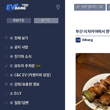
사진 갤러리 [X]
회원가입
로그인
부산 이자카야에서 한잔
전체 보기
U
EVDang
공지 사항
A
전기차 소식
N
모두의 주차장
F
[2+]
C&C EV (카앤커피 모임)
C
강좌/유용한 정보
L
D.I.Y
D
질문/답변
Q