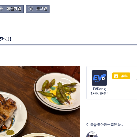
회원가입
로그인
~!!!
갤러리
EVDang
팔로워 9
/
팔로잉 11
이 글을 좋아하는 회원들..