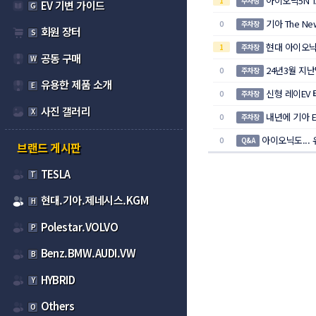
아이오닉5N TA
1
주차장
EV 기변 가이드
G
기아 The Ne
0
주차장
회원 장터
S
현대 아이오닉 
1
주차장
공동 구매
W
24년3월 지난
0
주차장
유용한 제품 소개
E
신형 레이EV 
0
주차장
사진 갤러리
X
내년에 기아 EV
0
주차장
아이오닉도... 유
0
Q&A
브랜드 게시판
TESLA
T
현대.기아.제네시스.KGM
H
Polestar.VOLVO
P
Benz.BMW.AUDI.VW
B
HYBRID
Y
Others
O