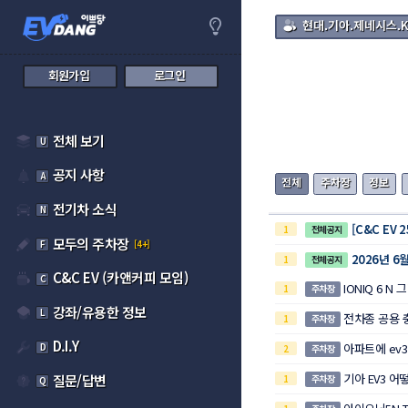
현대.기아.제네시스.
회원가입
로그인
전체 보기
U
공지 사항
A
전체
주차장
정보
전기차 소식
N
[C&C EV 
1
전체공지
모두의 주차장
F
[4+]
2026년 6
1
전체공지
C&C EV (카앤커피 모임)
C
IONIQ 6 N 
1
주차장
강좌/유용한 정보
L
전차종 공용 충
1
주차장
D.I.Y
D
아파트에 ev3
2
주차장
기아 EV3 
질문/답변
1
주차장
Q