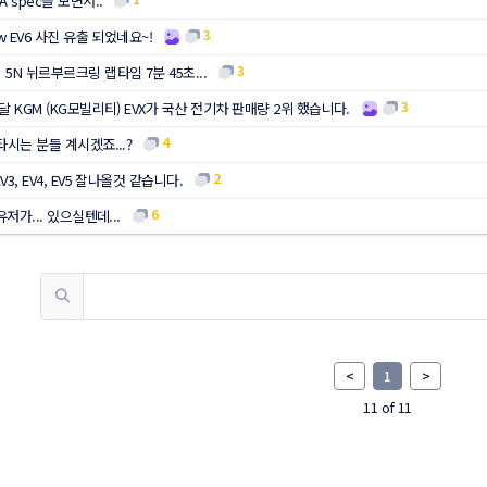
 spec을 보면서..
3
w EV6 사진 유출 되었네요~!
3
5N 뉘르부르크링 랩타임 7분 45초...
3
달 KGM (KG모빌리티) EVX가 국산 전기차 판매량 2위 했습니다.
4
타시는 분들 계시겠죠...?
2
3, EV4, EV5 잘나올것 같습니다.
6
저가... 있으실텐데...
<
1
>
11 of 11