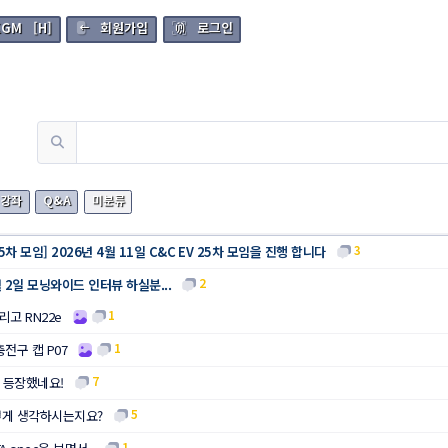
KGM
[H]
회원가입
로그인
강좌
Q&A
미분류
3
25차 모임] 2026년 4월 11일 C&C EV 25차 모임을 진행 합니다
2
월 2일 모닝와이드 인터뷰 하실분...
1
그리고 RN22e
1
전구 캡 P07
7
 등장했네요!
5
어떻게 생각하시는지요?
1