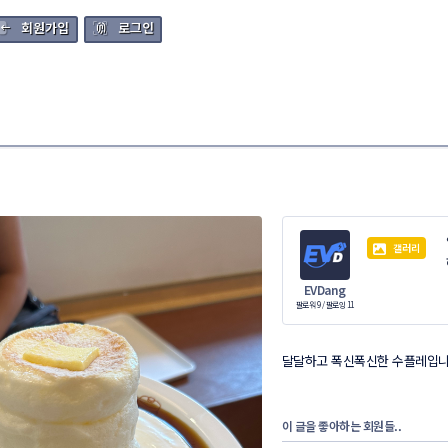
회원가입
로그인
갤러리
EVDang
팔로워 9
/
팔로잉 11
달달하고 폭신폭신한 수플레입
이 글을 좋아하는 회원들..