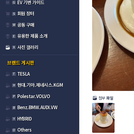
EV 기변 가이드
G
회원 장터
S
공동 구매
W
유용한 제품 소개
E
사진 갤러리
X
브랜드 게시판
TESLA
T
현대.기아.제네시스.KGM
H
Polestar.VOLVO
P
첨부
파일
Benz.BMW.AUDI.VW
B
HYBRID
Y
Others
O