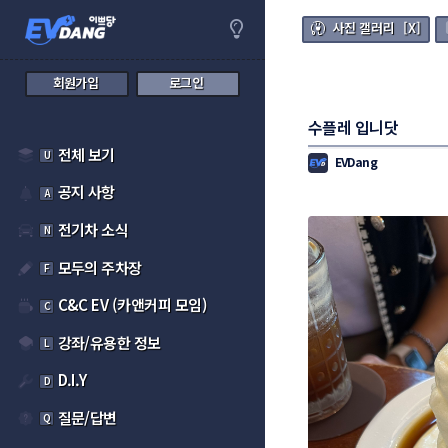
사진 갤러리 [X]
회원가입
로그인
수플레 입니닷
전체 보기
U
EVDang
공지 사항
A
전기차 소식
N
모두의 주차장
F
C&C EV (카앤커피 모임)
C
강좌/유용한 정보
L
D.I.Y
D
질문/답변
Q