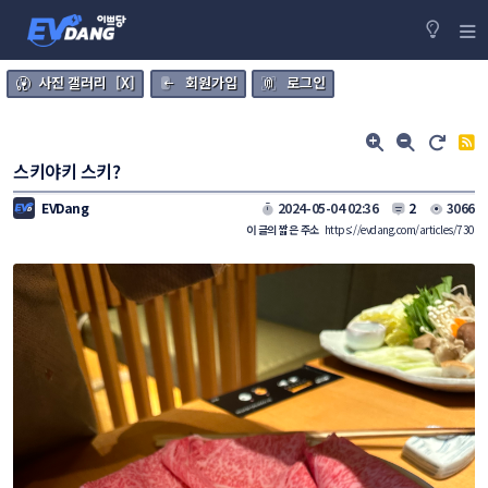
사진 갤러리 [X]
회원가입
로그인
스키야키 스키?
EVDang
2024-05-04 02:36
2
3066
이 글의 짧은 주소
https://evdang.com/articles/730