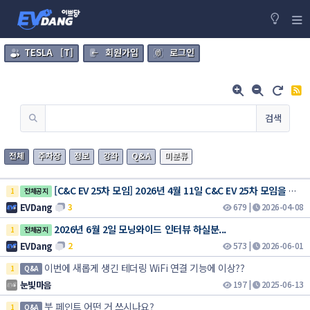
TESLA
[T]
회원가입
로그인
검색
전체
주차장
정보
강좌
Q&A
미분류
[C&C EV 25차 모임] 2026년 4월 11일 C&C EV 25차 모임을 진행 합니다
1
전체공지
EVDang
3
679
|
2026-04-08
2026년 6월 2일 모닝와이드 인터뷰 하실분...
1
전체공지
EVDang
2
573
|
2026-06-01
이번에 새롭게 생긴 테더링 WiFi 연결 기능에 이상??
1
Q&A
눈빛마음
197
|
2025-06-13
붓 페인트 어떤 거 쓰시나요?
1
Q&A