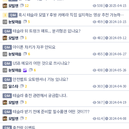
모빌맨
12
538
|
2025-04-15
혹시 테슬라 모델 Y 후방 카메라 직접 설치하는 영상 추천 가능하신가요?
1
Q&A
눈빛마음
5
459
|
2024-10-15
테슬라 뒤 트렁크 매트... 분리형은 없나요?
Q&A
모빌맨
1
482
|
2024-09-12
아이폰 차키가 자꾸 안되요
Q&A
눈빛마음
6
455
|
2024-06-27
USB 메모리 어떤 것으로 쓰시나요?
Q&A
눈빛마음
6
438
|
2024-05-26
안전벨트 오토텐셔너 기능 있나요?
Q&A
달스타
2
303
|
2024-04-30
테슬라 충전 관련해서 궁금합니다.
Q&A
모빌맨
3
567
|
2024-04-19
테슬라 받기 전에 준비할 필수품엔 어떤 것이???
Q&A
모빌맨
7
614
|
2024-04-08
충전락 이벤트
Q&A