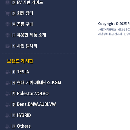
EV 기변 가이드
G
회원 장터
S
공동 구매
Copyright © 2025 Ru
W
사업자 등록번호
: 632-16-
개인정보 취급 관리자
: 한승
유용한 제품 소개
E
사진 갤러리
X
브랜드 게시판
TESLA
T
현대.기아.제네시스.KGM
H
Polestar.VOLVO
P
Benz.BMW.AUDI.VW
B
HYBRID
Y
Others
O