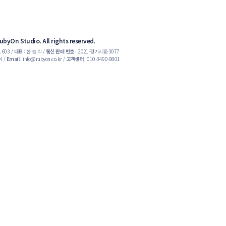
byOn Studio. All rights reserved.
01603 /
대표
: 한 승 식 /
통신 판매 번호
: 2021-경기시흥-3077
식 /
Email
: info@rubyon.co.kr
/
고객센터
: 010-3490-9801