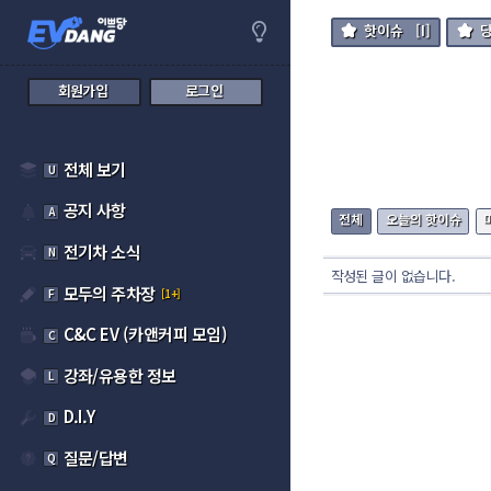
핫이슈
[I]
회원가입
로그인
전체 보기
U
공지 사항
A
전체
오늘의 핫이슈
전기차 소식
N
작성된 글이 없습니다.
모두의 주차장
F
[1+]
C&C EV (카앤커피 모임)
C
강좌/유용한 정보
L
D.I.Y
D
질문/답변
Q