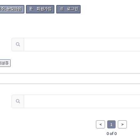
당주: 눈빛마음
회원가입
로그인
미분류
<
1
>
0 of 0