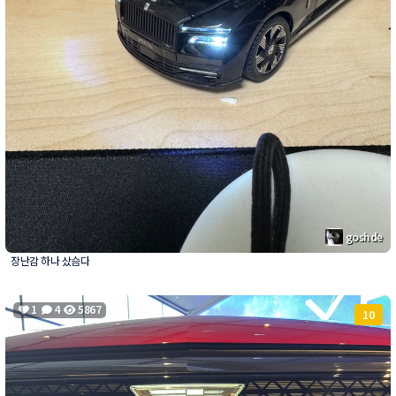
goshde
장난감 하나 샀슴다
1
4
5867
10