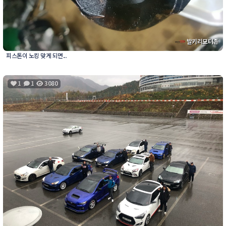
발키리모터존
피스톤이 노킹 맞게 되면...
1
1
3080