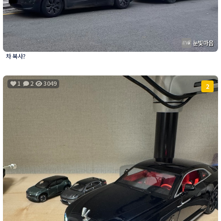
눈빛마음
차 복사?
1
2
3049
2