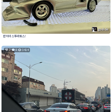
goshde
란치아 스투라토스!
0
0
3414