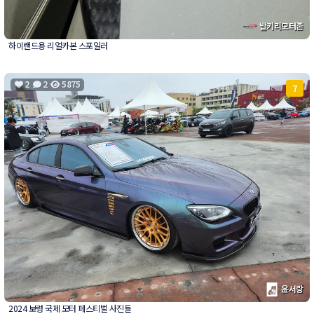
발키리모터존
하이랜드용 리얼카본 스포일러
2
2
5875
7
윤서랑
2024 보령 국제 모터 페스티벌 사진들