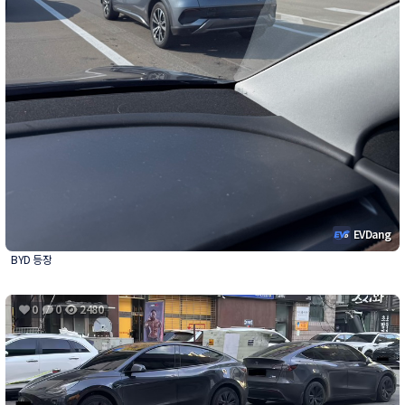
EVDang
BYD 등장
0
0
2480