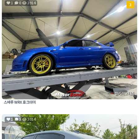
1
0
3914
3
발키리모터존
스바루 WRX 호크아이
1
3
3014