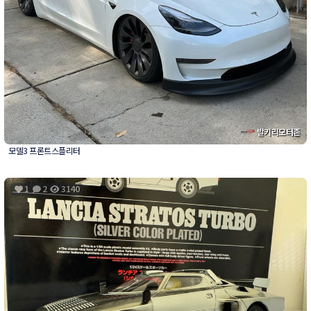
발키리모터존
모델3 프론트스플리터
1
2
3140