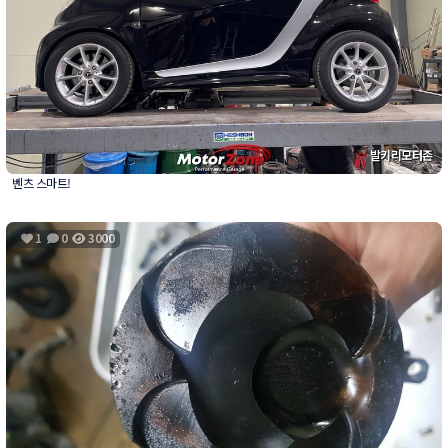
발키리모터존
벤츠 스마트!
1
0
3000