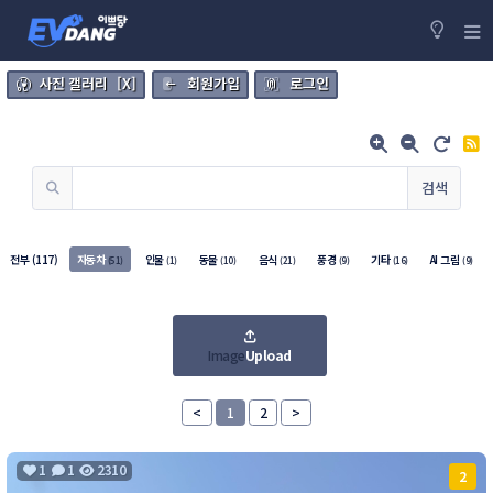
사진 갤러리 [X]
회원가입
로그인
검색
전부
(117)
자동차
인물
동물
음식
풍경
기타
AI 그림
(51)
(1)
(10)
(21)
(9)
(16)
(9)
Image
Upload
<
1
2
>
1
1
2310
2