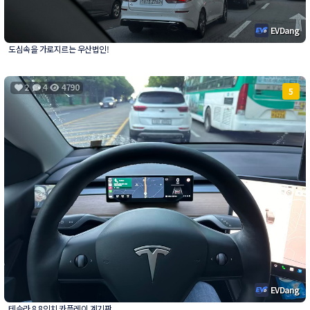
EVDang
도심속을 가로지르는 우산법인!
2
4
4790
5
EVDang
테슬라 8.8인치 카플레이 계기판