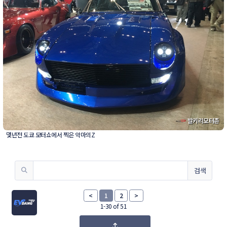
발키리모터존
몇년전 도쿄 모터쇼에서 찍은 악마의Z
검색
<
1
2
>
1-30 of 51