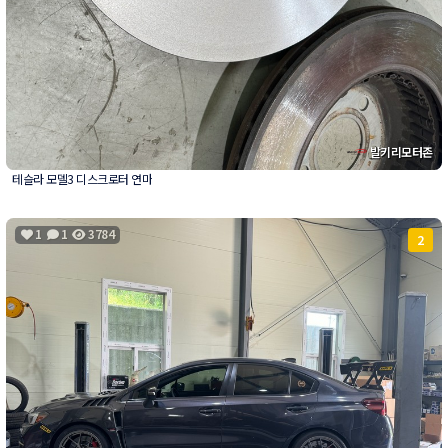
발키리모터존
테슬라 모델3 디스크로터 연마
1
1
3784
2