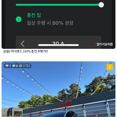
발키리모터존
모델3 하이랜드 100% 충전 주행거리
0
0
3722
3