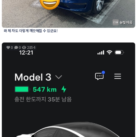
눈빛마음
와 제 차도 이렇게 깨끗해질 수 있군요!
0
0
2854