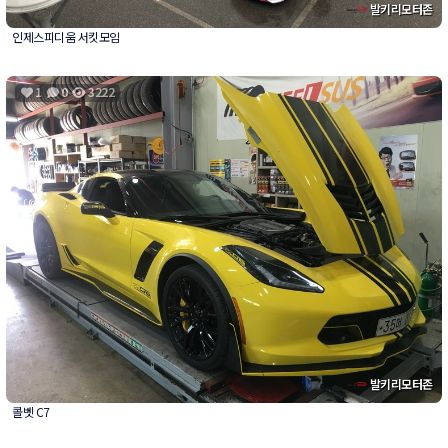
발키리모터존
인제스피디움 서킷모임
1
0
3222
발키리모터존
콜벳 C7