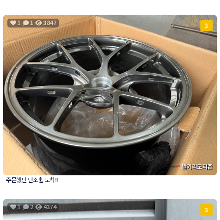
1
1
3847
3
발키리모터존
주문했단 단조휠 도착!!
1
2
4374
3