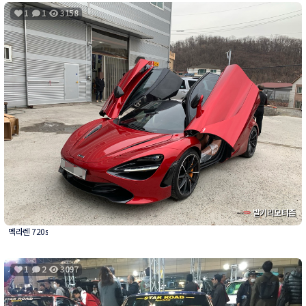
1
1
3158
발키리모터존
멕라렌 720s
1
2
3097