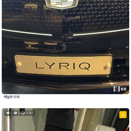
동동
캐딜락 리릭
1
2
3787
3