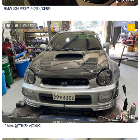
BMW IX용 휴대폰 거치대/컵홀더
1
1
3521
2
발키리모터존
스바루 임프레자 버그아이