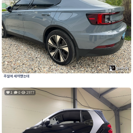
goshde
주말에 세차했는데
1
0
2977