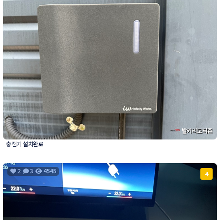
발키리모터존
충전기 설치완료
2
3
4545
4