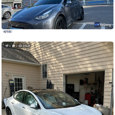
EVDang
세차후!
1
2
3032