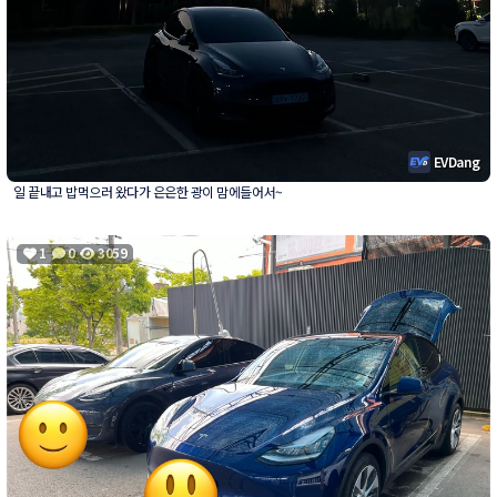
EVDang
일 끝내고 밥먹으러 왔다가 은은한 광이 맘에들어서~
1
0
3059