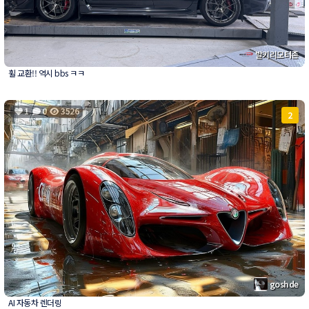
발키리모터존
휠 교환!! 역시 bbs ㅋㅋ
1
0
3526
2
goshde
AI 자동차 렌더링